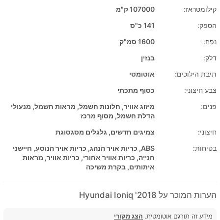
קילומטראז:
107000 ק"מ
הספק:
141 כ"ס
נפח:
1600 סמ"ק
דלק:
בנזין
תיבת הילוכים:
אוטומטי
צבע חיצוני:
כסוף מתכתי
פנים:
מיזוג אוויר, חלונות חשמל, מראות חשמל, מנעולי
הדלת חשמל, מסוף מרכז
חיצוני:
צמיגים חדשים, גלגלים מסגסוגת
בטיחות:
ABS, כריות אויר הנהג, כריות אויר הנוסע, חיישני
חנייה, כריות אוויר אחורי, כריות אוויר, מראות
איתותים, בקרת משיכה
הערות המוכר על 2018' Hyundai Ioniq
מידע זה תורגם אוטומטית.
הצג מקורי