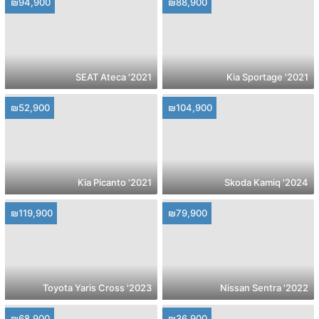
₪94,900
₪88,900
2021' SEAT Ateca
2021' Kia Sportage
₪52,900
₪104,900
2021' Kia Picanto
2024' Skoda Kamiq
₪119,900
₪79,900
2023' Toyota Yaris Cross
2022' Nissan Sentra
₪68,900
₪36,900