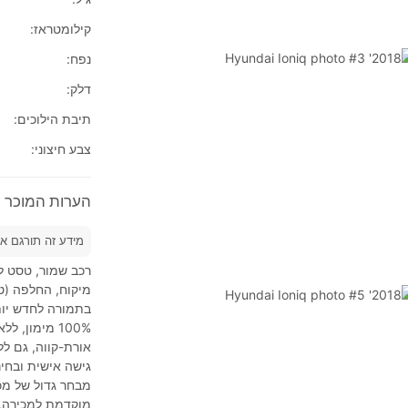
קילומטראז:
נפח:
דלק:
תיבת הילוכים:
צבע חיצוני:
הערות המוכר על 2018' i Ioniq
מידע זה תורגם א
רכב שמור, טסט לשנה + 3 ש
מיקוח, החלפה (טר
בתמורה לחדש יות
אורת-קווה, גם ל
גישה אישית ובחיר
מבחר גדול של מכו
מוקדמת למכירה, 