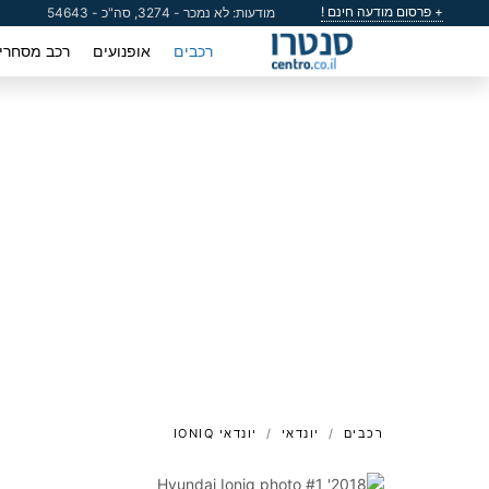
+ פרסום מודעה חינם !
מודעות: לא נמכר - 3274, סה"כ - 54643
רכבים
אופנועים
רכב מסחרי
רכבים
יונדאי
יונדאי IONIQ