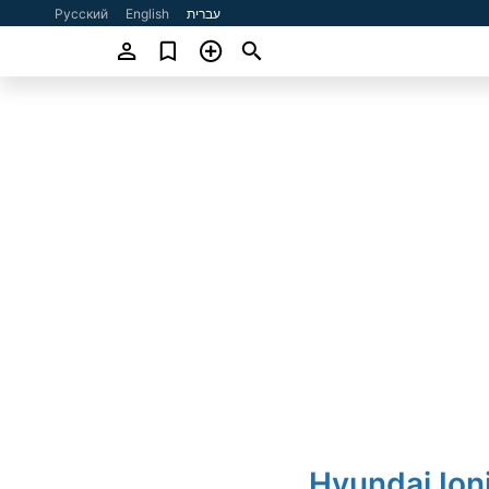
עברית
English
Русский