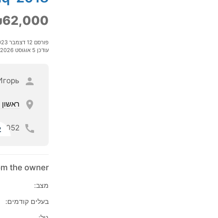
62,000
פורסם 12 דצמבר 2023
עודכן 5 אוגוסט 2026
Игорь
ראשון ל
052
ל
rom the owner
מצב:
בעלים קודמים:
גיל: