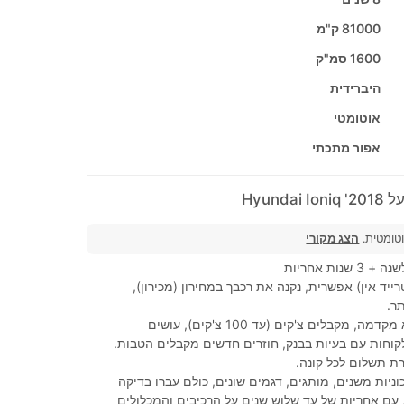
81000 ק"מ
1600 סמ"ק
היברידית
אוטומטי
אפור מתכתי
Hyunda
וטומטית.
הצג מקורי
נות אחריות
ייד אין) אפשרית, נקנה את רכבך במחירון (מכירון),
ר.
100% מימון, ללא מקדמה, מקבלים צ'קים (עד 100 צ'קים), עושים
לקוחות עם בעיות בבנק, חוזרים חדשים מקבלים הטבות.
ת תשלום לכל קונה.
ניות משנים, מותגים, דגמים שונים, כולם עברו בדיקה
עם אחריות של עד שלוש שנים על הרכיבים והמכלולים