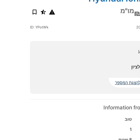
מו"מ
₪
ID: YPotWk
ציון
הצגת המספר
Information f
טוב
1
8 שנים