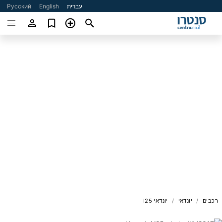
עברית
English
Русский
רכבים
יונדאי
יונדאי I25