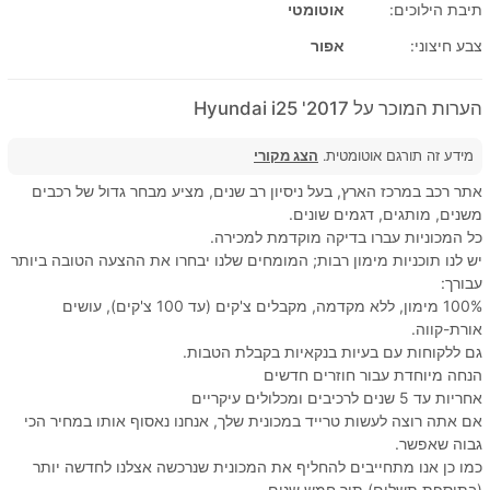
תיבת הילוכים:
אוטומטי
צבע חיצוני:
אפור
הערות המוכר על 2017' Hyundai i25
מידע זה תורגם אוטומטית.
הצג מקורי
אתר רכב במרכז הארץ, בעל ניסיון רב שנים, מציע מבחר גדול של רכבים
משנים, מותגים, דגמים שונים.
כל המכוניות עברו בדיקה מוקדמת למכירה.
יש לנו תוכניות מימון רבות; המומחים שלנו יבחרו את ההצעה הטובה ביותר
עבורך:
100% מימון, ללא מקדמה, מקבלים צ'קים (עד 100 צ'קים), עושים
אורת-קווה.
גם ללקוחות עם בעיות בנקאיות בקבלת הטבות.
הנחה מיוחדת עבור חוזרים חדשים
אחריות עד 5 שנים לרכיבים ומכלולים עיקריים
אם אתה רוצה לעשות טרייד במכונית שלך, אנחנו נאסוף אותו במחיר הכי
גבוה שאפשר.
כמו כן אנו מתחייבים להחליף את המכונית שנרכשה אצלנו לחדשה יותר
(בתוספת תשלום) תוך חמש שנים.