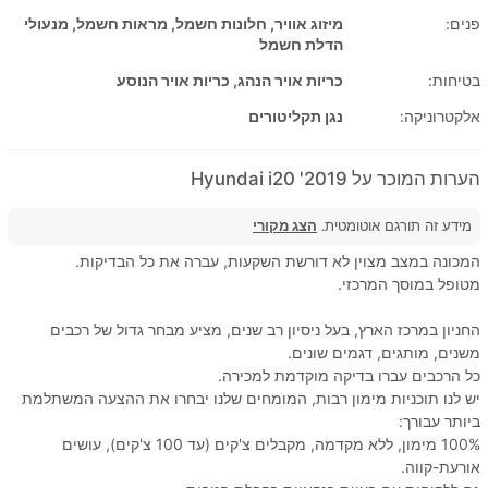
פנים:
מיזוג אוויר, חלונות חשמל, מראות חשמל, מנעולי
הדלת חשמל
בטיחות:
כריות אויר הנהג, כריות אויר הנוסע
אלקטרוניקה:
נגן תקליטורים
הערות המוכר על 2019' Hyundai i20
מידע זה תורגם אוטומטית.
הצג מקורי
המכונה במצב מצוין לא דורשת השקעות, עברה את כל הבדיקות.
מטופל במוסך המרכזי.
החניון במרכז הארץ, בעל ניסיון רב שנים, מציע מבחר גדול של רכבים
משנים, מותגים, דגמים שונים.
כל הרכבים עברו בדיקה מוקדמת למכירה.
יש לנו תוכניות מימון רבות, המומחים שלנו יבחרו את ההצעה המשתלמת
ביותר עבורך:
100% מימון, ללא מקדמה, מקבלים צ'קים (עד 100 צ'קים), עושים
אורעת-קווה.