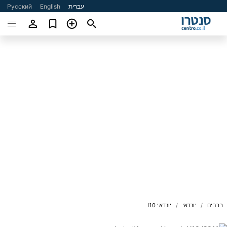
עברית
English
Русский
רכבים
יונדאי
יונדאי I10