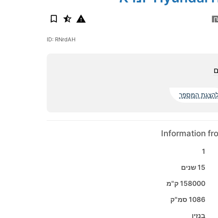
ID: RNrdAH
ם
הצגת המספר
Information f
1
15 שנים
158000 ק"מ
1086 סמ"ק
בנזין