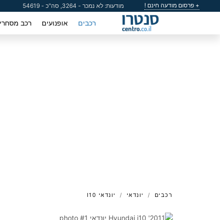
+ פרסום מודעה חינם !
מודעות: לא נמכר - 3264, סה"כ - 54619
רכבים
אופנועים
רכב מסחרי
רכבים
יונדאי
יונדאי I10