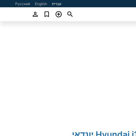
עברית
English
Русский