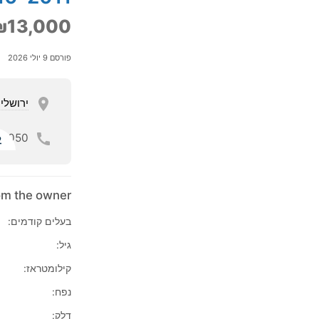
₪13,000
פורסם 9 יולי 2026
ירושלי
050
ל
rom the owner
בעלים קודמים:
גיל:
קילומטראז:
נפח:
דלק: