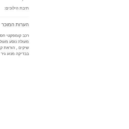
תיבת הילוכים:
הערות המוכר על 2011' Hyundai i10 
רכב קומפקטי חסכו
מעולה נוסע מעול
שיקים , הוראת קב
בבדיקה מנוע גיר