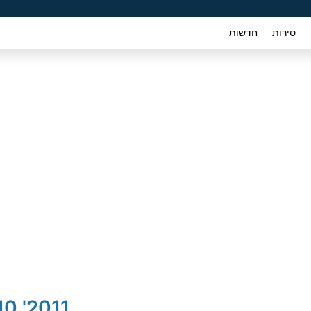
סירות
חדשות
2011' Hyundai i10 יונדאי