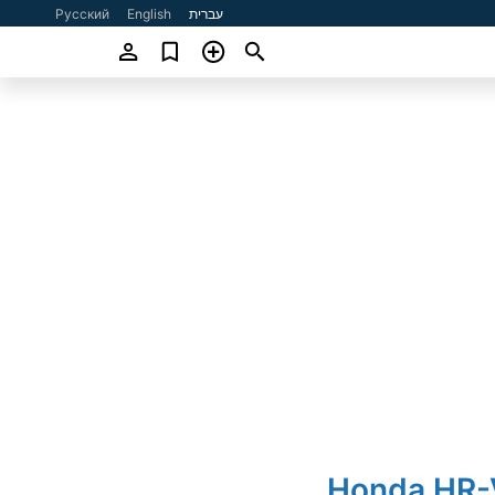
עברית
English
Русский