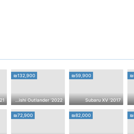
₪132,900
₪59,900
₪
ai Tucson
2022' Mitsubishi Outlander
2017' Subaru XV
₪72,900
₪82,000
₪