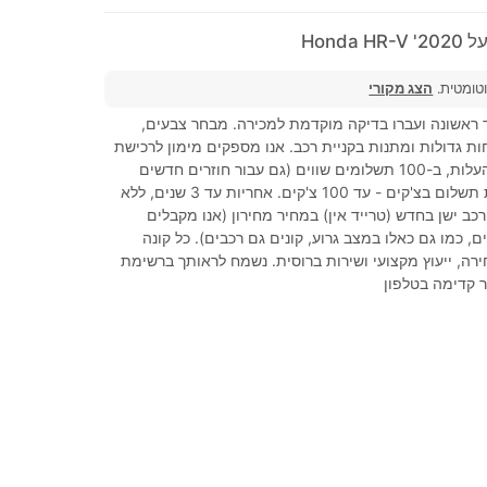
Honda
וטומטית.
הצג מקורי
ד ראשונה ועברו בדיקה מוקדמת למכירה. מבחר צבעים,
ות גדולות ומתנות בקניית רכב. אנו מספקים מימון לרכישת
רכב עד 100% מהעלות, ב-100 תשלומים שווים (גם עבור חוזרים חדשים
שהגיעו). אפשרות תשלום בצ'קים - עד 100 צ'קים. אחריות עד 3 שנים, ללא
ב ישן בחדש (טרייד אין) במחיר מחירון (אנו מקבלים
ם, כמו גם כאלו במצב גרוע, קונים גם רכבים). כל קונה
רה, ייעוץ מקצועי ושירות ברוסית. נשמח לראותך ברשימת
ר קדימה בטלפון