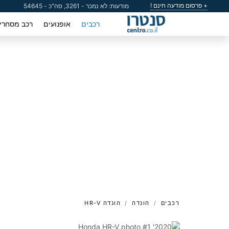
+ פרסום מודעה חינם !
מודעות: לא נמכר - 3261, סה"כ - 54645
רכבים
אופנועים
רכב מסחרי
רכבים
הונדה
הונדה HR-V