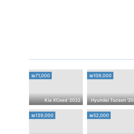
₪71,000
₪109,000
2022' Kia XCeed
2021' Hyund
₪139,000
₪52,000