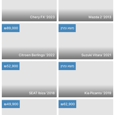
2023' Chery FX
2013' Mazda 2
משא ומתן
₪89,000
2022' Citroen Berlingo
2021' Suzuki Vitara
משא ומתן
₪52,900
2018' SEAT Ibiza
2019' Kia Picanto
₪49,900
₪62,900