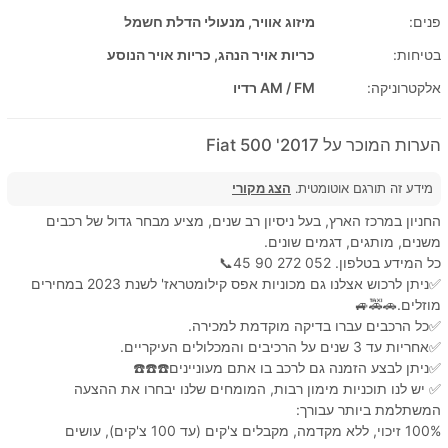
פנים:
מיזוג אוויר, מנעולי הדלת חשמל
בטיחות:
כריות אויר הנהג, כריות אויר הנוסע
אלקטרוניקה:
AM / FM רדיו
הערות המוכר על 2017' Fiat 500
מידע זה תורגם אוטומטית.
הצג מקורי
החניון במרכז הארץ, בעל ניסיון רב שנים, מציע מבחר גדול של רכבים
משנים, מותגים, דגמים שונים.
כל המידע בטלפון. 052 272 90 45📞
✅ניתן לרכוש אצלנו גם מכוניות אפס קילומטראז' לשנת 2023 במחירים
מוזלים.🚗🚕🚙
✅כל הרכבים עברו בדיקה מוקדמת למכירה.
✅אחריות עד 3 שנים על הרכיבים והמכלולים העיקריים.
✅ניתן לבצע הזמנה גם לרכב בו אתם מעוניינים☎️☎️☎️
✅ יש לנו תוכניות מימון רבות, המומחים שלנו יבחרו את ההצעה
המשתלמת ביותר עבורך:
100% זיכוי, ללא מקדמה, מקבלים צ'קים (עד 100 צ'קים), עושים