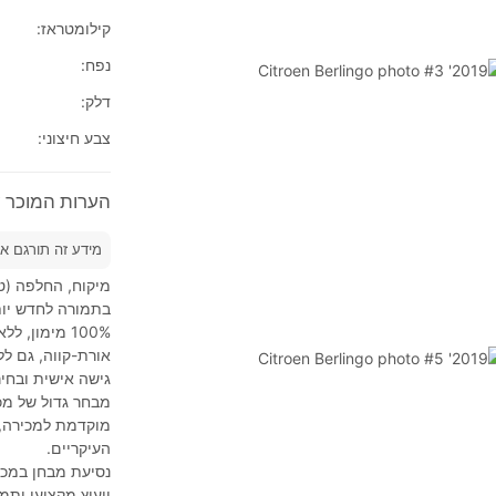
קילומטראז:
נפח:
דלק:
צבע חיצוני:
הערות המוכר על 2019' n Berlingo
מידע זה תורגם א
מיקוח, החלפה (טר
בתמורה לחדש יות
אורת-קווה, גם לל
גישה אישית ובחיר
מבחר גדול של מכו
מוקדמת למכירה, 
העיקריים.
נסיעת מבחן במכו
ייעוץ מקצועי ותמ