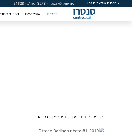
+ פרסום מודעה חינם !
מודעות: לא נמכר - 3273, סה"כ - 54628
רכבים
אופנועים
רכב מסחרי
רכבים
סיטרואן
סיטרואן ברלינגו