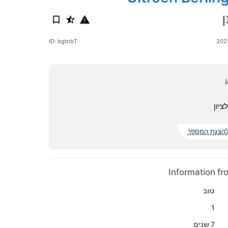
ID: bgtnbT
ציון
הצגת המספר
Information f
טוב
1
7 שנים