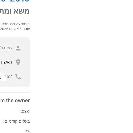
משא ומתן
פורסם 25 ספטמבר 2023
עודכן 5 אוגוסט 2026
Игорь
ראשון ל
052
ל
rom the owner
מצב:
בעלים קודמים:
גיל: