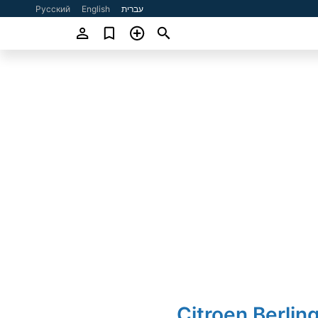
עברית
English
Русский