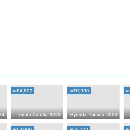
₪94,900
₪117,000
₪
oen DS4
2023' Toyota Corolla
2023' Hyundai Tucson
₪58,000
₪55,000
₪