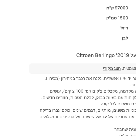
97000 ק"מ
1500 סמ"ק
דיזל
לבן
Citroe
וטומטית.
הצג מקורי
ייד אין) אפשרית, נקנה את רכבך במחירון (מכירון),
ר.
100% מימון, ללא מקדמה, מקבלים צ'קים (עד 100 צ'קים), עושים
קוחות עם בעיות בבנק, קבלת הטבות, חוזרים חדשים.
ת תשלום לכל קונה.
ניות משנים, מותגים, דגמים שונים, כולם עברו בדיקה
עם אחריות של עד שלוש שנים על הרכיבים והמכלולים
נית שתבחר
יכה מלאה