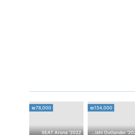
₪78,000
₪134,000
2022' SEAT Arona
2023' Mitsubishi Outlander