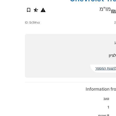
מו"מ
₪
ID: Sr3Wvz
ציון
הצגת המספר
Information f
טוב
1
8 שנים