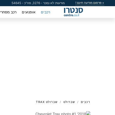
+ פרסום מודעה חינם !
מודעות: לא נמכר - 3276, סה"כ - 54645
רכבים
אופנועים
רכב מסחרי
רכבים
שברולט
שברולט TRAX