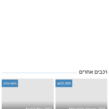
רכבים אחרים
₪22,000
משא ומתן
2013' Ford S-Max
2015' Mitsubishi Attrage