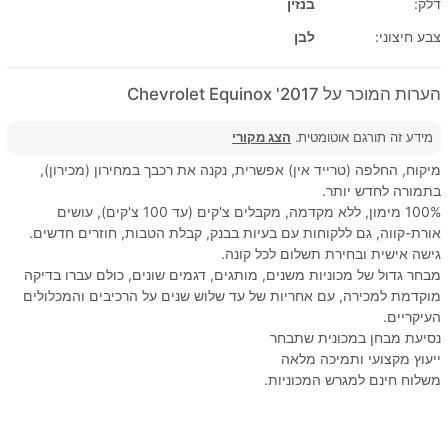
דלק:
בנזין
צבע חיצוני:
לבן
הערות המוכר על 2017' Chevrolet Equinox
מידע זה תורגם אוטומטית.
הצג מקורי
מיקוח, החלפה (טרייד אין) אפשרית, נקנה את רכבך במחירון (מכירון),
בתמורה לחדש יותר.
100% מימון, ללא מקדמה, מקבלים צ'קים (עד 100 צ'קים), עושים
אורת-קווה, גם ללקוחות עם בעיות בבנק, קבלת הטבות, חוזרים חדשים.
גישה אישית ובחירת תשלום לכל קונה.
מבחר גדול של מכוניות משנים, מותגים, דגמים שונים, כולם עברו בדיקה
מוקדמת למכירה, עם אחריות של עד שלוש שנים על הרכיבים והמכלולים
העיקריים.
נסיעת מבחן במכונית שתבחר
ייעוץ מקצועי ותמיכה מלאה
משלוח חינם למגרש המכוניות.