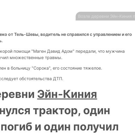
Возле деревни Эйн-Киния 
еко от Тель-Шевы, водитель не справился с управлением и его
ь.
корой помощи "Маген Давид Адом" передали, что мужчина
лучил множественные травмы.
ен в больницу "Сорока", его состояние тяжелое.
следует обстоятельства ДТП.
еревни
Эйн-Киния
нулся трактор, один
 погиб и один получил