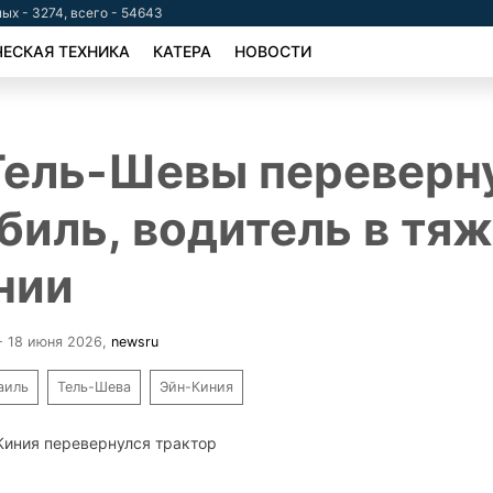
ых - 3274, всего - 54643
ЕСКАЯ ТЕХНИКА
КАТЕРА
НОВОСТИ
Тель-Шевы переверн
биль, водитель в тя
нии
 - 18 июня 2026
,
newsru
аиль
Тель-Шева
Эйн-Киния