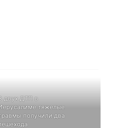
В двух ДТП в
Иерусалиме тяжелые
травмы получили два
пешехода