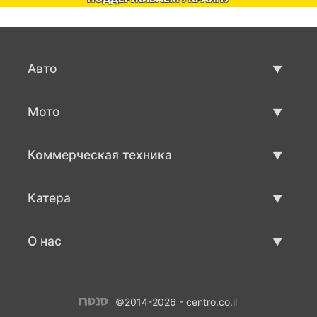
Авто
Авто бу
Мото
Продажа авто
Мото с пробегом
Коммерческая техника
Продажа мото
Коммерческая техника бу
Катера
Продажа коммерческой техники
Катера бу
О нас
Продажа катеров
О нас
©2014-2026 - centro.co.il
Контакты