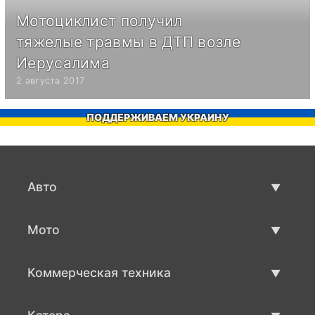
Мотоциклист получил
тяжелые травмы в ДТП возле
Иерусалима
2 августа 2017
ПОДДЕРЖИВАЕМ УКРАИНУ
Авто
Авто бу
Мото
Продажа авто
Мото с пробегом
Коммерческая техника
Продажа мото
Коммерческая техника бу