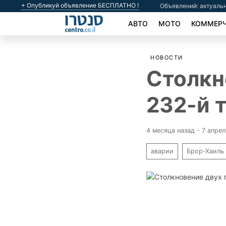
+ Опубликуй объявление БЕСПЛАТНО !
Объявлений: актуальн
АВТО
МОТО
КОММЕРЧ
НОВОСТИ
Столкн
232-й 
4 месяца назад - 7 апре
аварии
Брор-Хаиль