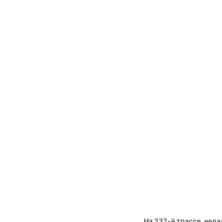
На 232-й трассе, нед