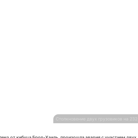
Столкновение двух грузовиков на 232
алеко от кибуца Брор-Хаиль, произошла авария с участием двух