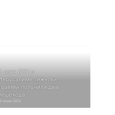
В двух ДТП в
Иерусалиме тяжелые
травмы получили два
пешехода
15 июня 2015