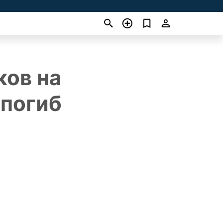
ков на
 погиб