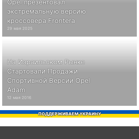
Opel презентовал
экстремальную версию
кроссовера Frontera
29 мая 2025
На Израильском Рынке
Стартовали Продажи
Спортивной Версии Opel
Adam
12 мая 2016
ПОДДЕРЖИВАЕМ УКРАИНУ