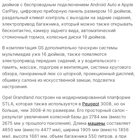
дюймов с беспроводным подключением Android Auto и Apple
CarPlay, цифровую приборную панель размером 10 дюймов,
раздельный климат контроль с выходом на задние сидения,
электропривод багажника, который можно также открывать
бесконтактно, камеру заднего вида, автоматический
стояночный тормоз, колесные диски 19 дюймов.
В комплектация GS дополнительно тачскрин системы
мультимедиа уже 16 дюймов, также появляются
электропривод передних сидений, а у водительского -
память, массаж, подогрев и вентиляция, система кругового
обзора, панорамный люк со шторкой, проекционный дисплей,
обшивку салона из искусственной замши, подсветка
настроения.
Opel Grandland построен на модернизированной платформе
STLA, которая также используется в
Peugeot
3008, но он
больше, чем 3008-й по размерам. Его просторный салон -
результат увеличения колесной базы до 2784 мм (вместо
2675 мм у прошлого поколения). Длина
машины
составляет
4650 мм (вместо 4477 мм), ширина 1905 мм (вместо 1856
мм), высота 1661 мм, объем багажника 550 литров, а при