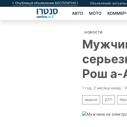
+ Опубликуй объявление БЕСПЛАТНО !
Объявлений: актуальн
АВТО
МОТО
КОММЕРЧ
НОВОСТИ
Мужчин
серьез
Рош а-
1 год, 2 месяца назад - 
аварии
ДТП
Изр