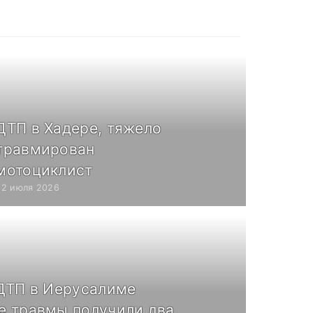
ДТП в Хадере, тяжело
травмирован
мотоциклист
22 июля 2026
 ДТП в Иерусалиме
е травмы получили два