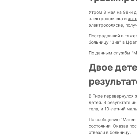
Утром 8 мая на 98-й 
электроколяска и
авт
электроколяске, полу
Пострадавший в тяжел
больницу "Зив" в Цфат
По данным службы "Ма
Двое дет
результа
В Тире перевернулся э
детей. В результате 
тела, и 10-летний ма
По сообщению "Маген 
состоянии. Оказав по
отвезли в больницу.