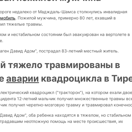
дороге недалеко от Мадждаль-Шамса столкнулись инвалидная
омобиль
. Пожилой мужчина, примерно 80 лет, ехавший в
чил тяжелые травмы.
ом и нестабильном состоянии был эвакуирован на вертолете в
е.
ген Давид Адом", пострадал 83-летний местный житель.
ей тяжело травмированы в
те
аварии
квадроцикла в Тир
лектрический квадроцикл ("тракторон"), на котором ехали дво
инцидента 12-летний мальчик получил множественные травмы вс
льчик получил черепно-мозговую травму и травмировал конечнос
Давид Адом", оба ребенка находятся в тяжелом, но стабильном
страдавшим неотложную помощь на месте происшествия, их