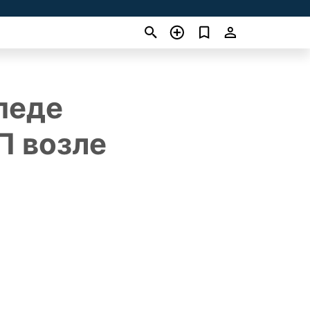
педе
П возле