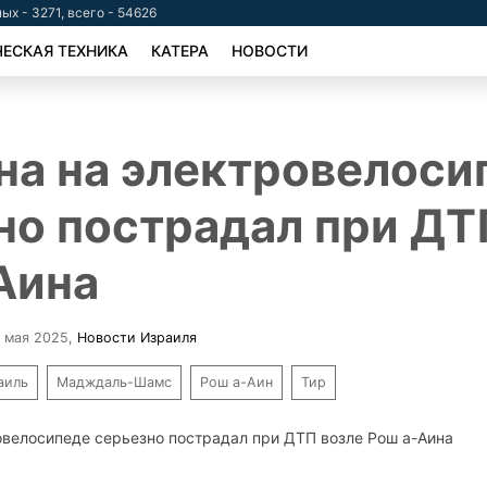
ых - 3271, всего - 54626
ЕСКАЯ ТЕХНИКА
КАТЕРА
НОВОСТИ
а на электровелоси
но пострадал при ДТ
Аина
9 мая 2025
,
Новости Израиля
аиль
Мадждаль-Шамс
Рош а-Аин
Тир