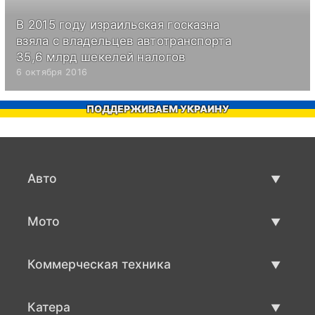
В 2015 году израильская госказна
взяла с владельцев автотранспорта
35,6 млрд шекелей налогов
6 октября 2016
ПОДДЕРЖИВАЕМ УКРАИНУ
Авто
Авто бу
Мото
Продажа авто
Мото с пробегом
Коммерческая техника
Продажа мото
Коммерческая техника бу
Катера