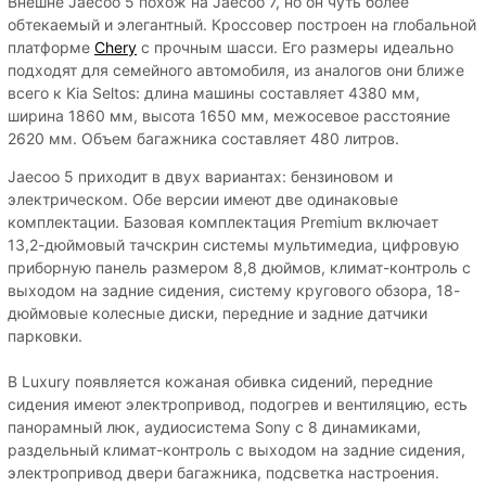
Внешне Jaecoo 5 похож на Jaecoo 7, но он чуть более
обтекаемый и элегантный. Кроссовер построен на глобальной
платформе
Chery
с прочным шасси. Его размеры идеально
подходят для семейного автомобиля, из аналогов они ближе
всего к Kia Seltos: длина машины составляет 4380 мм,
ширина 1860 мм, высота 1650 мм, межосевое расстояние
2620 мм. Объем багажника составляет 480 литров.
Jaecoo 5 приходит в двух вариантах: бензиновом и
электрическом. Обе версии имеют две одинаковые
комплектации. Базовая комплектация Premium включает
13,2-дюймовый тачскрин системы мультимедиа, цифровую
приборную панель размером 8,8 дюймов, климат-контроль с
выходом на задние сидения, систему кругового обзора, 18-
дюймовые колесные диски, передние и задние датчики
парковки.
В Luxury появляется кожаная обивка сидений, передние
сидения имеют электропривод, подогрев и вентиляцию, есть
панорамный люк, аудиосистема Sony с 8 динамиками,
раздельный климат-контроль с выходом на задние сидения,
электропривод двери багажника, подсветка настроения.