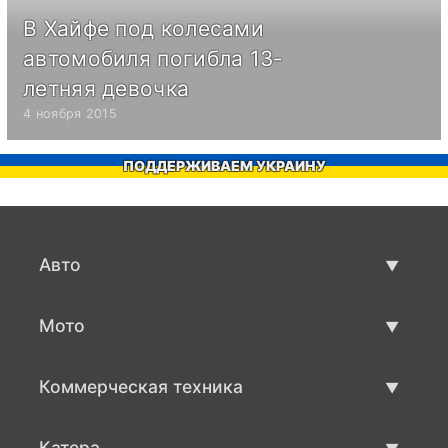
В Хайфе под колесами
автомобиля погибла 13-
летняя девочка
4 ноября 2015
ПОДДЕРЖИВАЕМ УКРАИНУ
Авто
Авто бу
Мото
Продажа авто
Мото с пробегом
Коммерческая техника
Продажа мото
Коммерческая техника бу
Катера