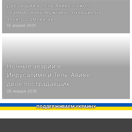
Две аварии в Тель-Авиве: тяжело
травмированы мужчины, ехавшие на
электросамокатах
15 апреля 2021
Ночные аварии в
Иерусалиме и Тель-Авиве,
двое пострадавших
26 января 2018
ПОДДЕРЖИВАЕМ УКРАИНУ