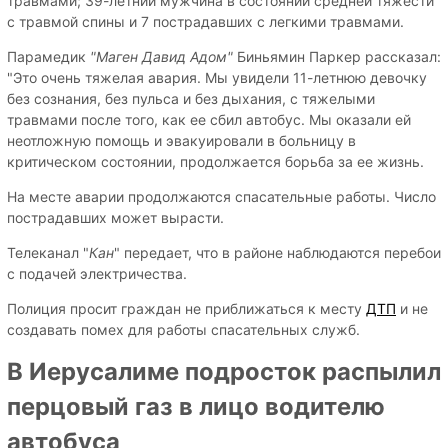
травмами; 39-летний мужчина в состоянии средней тяжести
с травмой спины и 7 пострадавших с легкими травмами.
Парамедик
"Маген Давид Адом"
Биньямин Паркер рассказал:
"Это очень тяжелая авария. Мы увидели 11-летнюю девочку
без сознания, без пульса и без дыхания, с тяжелыми
травмами после того, как ее сбил автобус. Мы оказали ей
неотложную помощь и эвакуировали в больницу в
критическом состоянии, продолжается борьба за ее жизнь.
На месте аварии продолжаются спасательные работы. Число
пострадавших может вырасти.
Телеканал "
Кан
" передает, что в районе наблюдаются перебои
с подачей электричества.
Полиция просит граждан не приближаться к месту
ДТП
и не
создавать помех для работы спасательных служб.
В Иерусалиме подросток распылил
перцовый газ в лицо водителю
автобуса