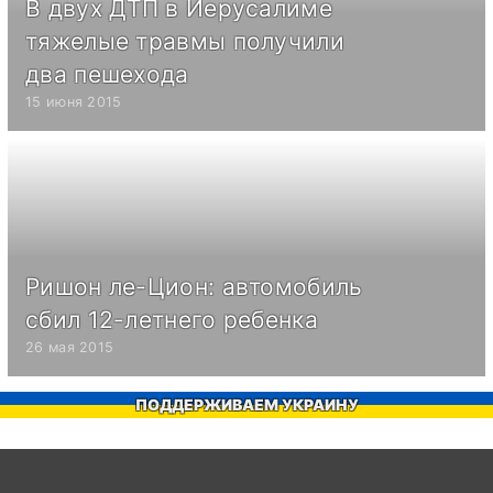
В двух ДТП в Иерусалиме
тяжелые травмы получили
два пешехода
15 июня 2015
Ришон ле-Цион: автомобиль
сбил 12-летнего ребенка
26 мая 2015
ПОДДЕРЖИВАЕМ УКРАИНУ