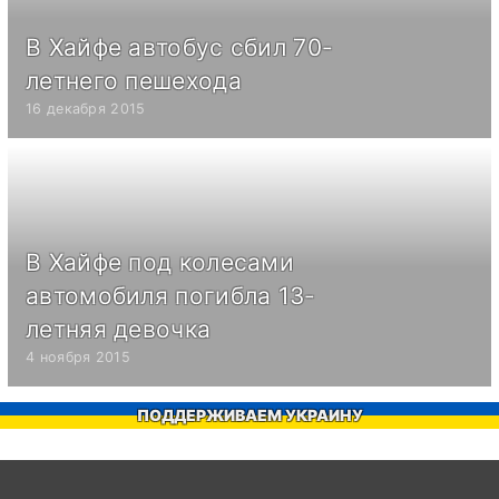
В Хайфе автобус сбил 70-
летнего пешехода
16 декабря 2015
В Хайфе под колесами
автомобиля погибла 13-
летняя девочка
4 ноября 2015
ПОДДЕРЖИВАЕМ УКРАИНУ