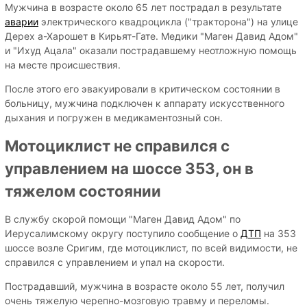
Мужчина в возрасте около 65 лет пострадал в результате
аварии
электрического квадроцикла ("тракторона") на улице
Дерех а-Харошет в Кирьят-Гате. Медики "Маген Давид Адом"
и "Ихуд Ацала" оказали пострадавшему неотложную помощь
на месте происшествия.
После этого его эвакуировали в критическом состоянии в
больницу, мужчина подключен к аппарату искусственного
дыхания и погружен в медикаментозный сон.
Мотоциклист не справился с
управлением на шоссе 353, он в
тяжелом состоянии
В службу скорой помощи "Маген Давид Адом" по
Иерусалимскому округу поступило сообщение о
ДТП
на 353
шоссе возле Сригим, где мотоциклист, по всей видимости, не
справился с управлением и упал на скорости.
Пострадавший, мужчина в возрасте около 55 лет, получил
очень тяжелую черепно-мозговую травму и переломы.