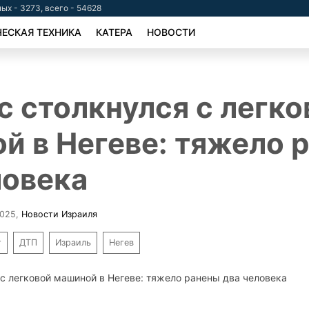
ых - 3273, всего - 54628
ЕСКАЯ ТЕХНИКА
КАТЕРА
НОВОСТИ
с столкнулся с легко
й в Негеве: тяжело 
ловека
2025
,
Новости Израиля
т
ДТП
Израиль
Негев