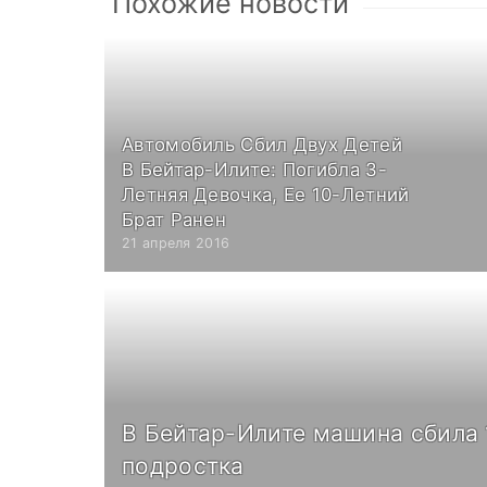
Похожие новости
Автомобиль Сбил Двух Детей
В Бейтар-Илите: Погибла 3-
Летняя Девочка, Ее 10-Летний
Брат Ранен
21 апреля 2016
В Бейтар-Илите машина сбила 
подростка