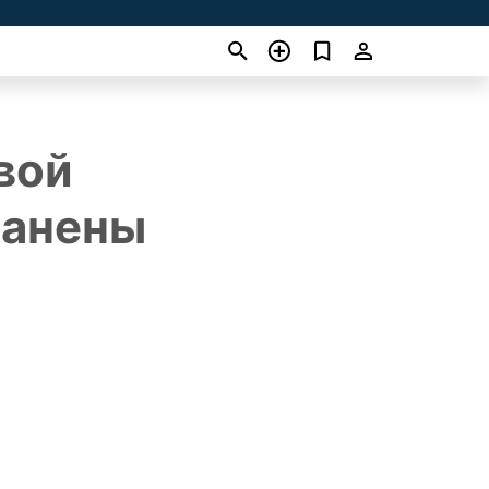
вой
ранены