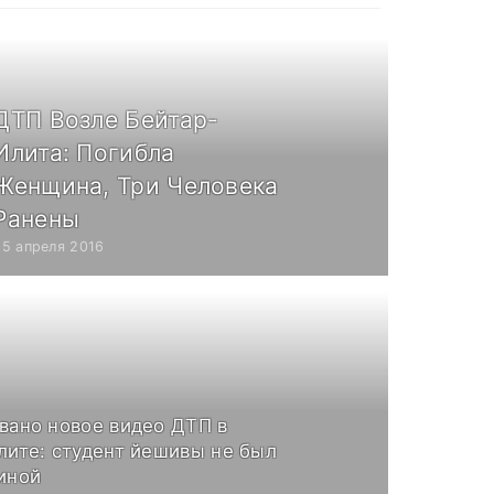
ДТП Возле Бейтар-
Илита: Погибла
Женщина, Три Человека
Ранены
25 апреля 2016
вано новое видео ДТП в
лите: студент йешивы не был
иной