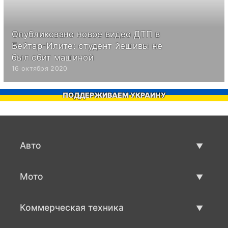
Опубликовано новое видео ДТП в
Бейтар-Илите: студент йешивы не
был сбит машиной
16 октября 2020
ПОДДЕРЖИВАЕМ УКРАИНУ
Авто
Авто бу
Мото
Продажа авто
Мото с пробегом
Коммерческая техника
Продажа мото