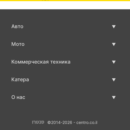
Авто
Авто бу
Мото
Продажа авто
Мото с пробегом
Коммерческая техника
Продажа мото
Коммерческая техника бу
Катера
Продажа коммерческой техники
Катера бу
О нас
Продажа катеров
О нас
©2014-2026 - centro.co.il
Контакты