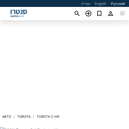
עברית
English
Русский
АВТО
ТОЙОТА
ТОЙОТА C-HR