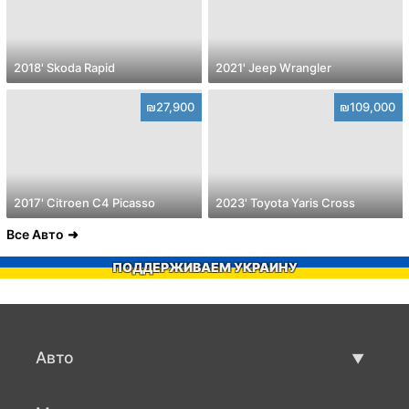
2018' Skoda Rapid
2021' Jeep Wrangler
₪27,900
₪109,000
2017' Citroen C4 Picasso
2023' Toyota Yaris Cross
Все Авто
ПОДДЕРЖИВАЕМ УКРАИНУ
Авто
Авто бу