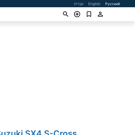
עברית
English
Русский
Suzuki SX4 S-Cross