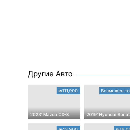
Другие Авто
₪111,900
Возможен то
2023' Mazda CX-3
2019' Hyundai Sona
₪43,900
₪16,0