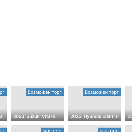
рг
Возможен торг
Возможен торг
ta
2023' Suzuki Vitara
2023' Hyundai Elantra
00
₪85,000
₪75,000