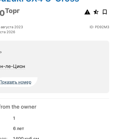
Торг
0
августа 2023
ID: PD92M3
ста 2026
ь
н-ле-Цион
Показать номер
from the owner
1
6 лет
еля:
1400 куб.см