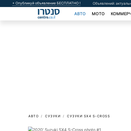
+ Опубликуй объявление БЕСПЛАТНО !
Объявлений: актуальн
АВТО
МОТО
КОММЕРЧ
АВТО
СУЗУКИ
СУЗУКИ SX4 S-CROSS