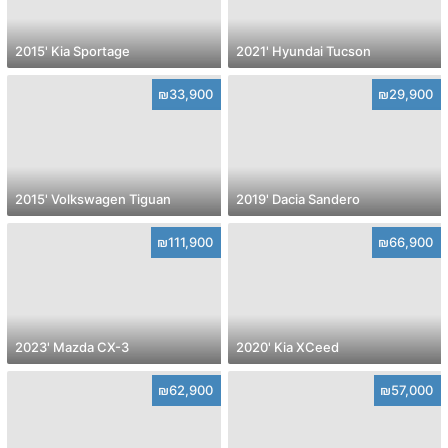
2015' Kia Sportage
2021' Hyundai Tucson
₪33,900
₪29,900
2015' Volkswagen Tiguan
2019' Dacia Sandero
₪111,900
₪66,900
2023' Mazda CX-3
2020' Kia XCeed
₪62,900
₪57,000