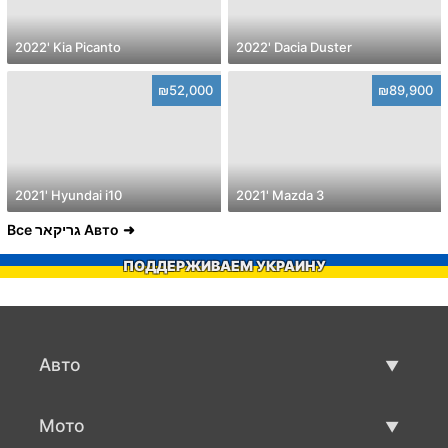
2022' Kia Picanto
2022' Dacia Duster
₪52,000
₪89,900
2021' Hyundai i10
2021' Mazda 3
Все גריקאר Авто
ПОДДЕРЖИВАЕМ УКРАИНУ
Авто
Авто бу
Мото