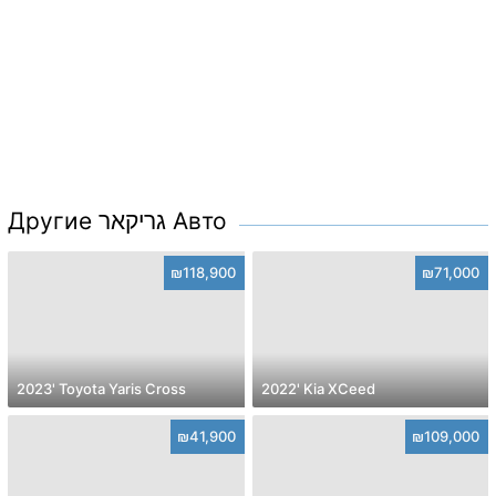
Другие גריקאר Авто
₪118,900
₪71,000
2023' Toyota Yaris Cross
2022' Kia XCeed
₪41,900
₪109,000