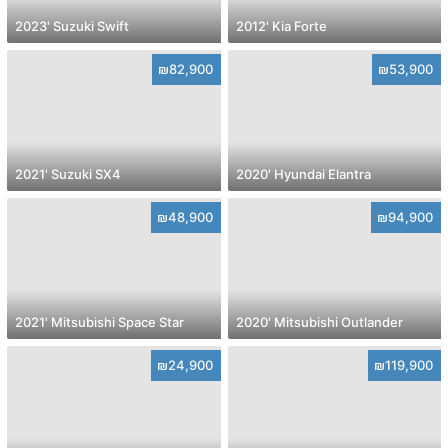
2023' Suzuki Swift
2012' Kia Forte
₪82,900
₪53,900
2021' Suzuki SX4
2020' Hyundai Elantra
₪48,900
₪94,900
2021' Mitsubishi Space Star
2020' Mitsubishi Outlander
₪24,900
₪119,900