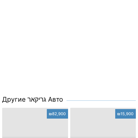
Другие גריקאר Авто
₪82,900
₪15,900