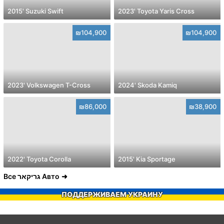
2015' Suzuki Swift
2023' Toyota Yaris Cross
₪104,900
₪104,900
2023' Volkswagen T-Cross
2024' Skoda Kamiq
₪86,000
₪38,900
2022' Toyota Corolla
2015' Kia Sportage
Все גריקאר Авто
ПОДДЕРЖИВАЕМ УКРАИНУ