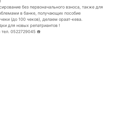
е
ирование без первоначального взноса, также для
облемами в банке, получающих пособие
еки (до 100 чеков), делаем ораат-кева.
ки для новых репатриантов !
 тел. 0522729045 ☎️