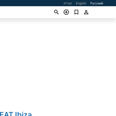
עברית
English
Русский
EAT Ibiza