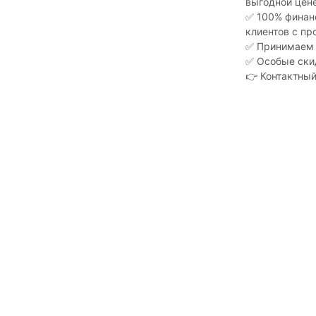
выгодной цен
✅ 100% финанс
клиентов с пр
✅ Принимаем ч
✅ Особые скид
👉 Контактный