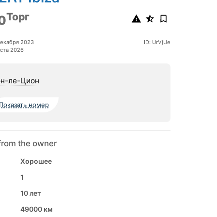
Торг
0
декабря 2023
ID: UrVjUe
ста 2026
н-ле-Цион
Показать номер
from the owner
Хорошее
1
10 лет
49000 км