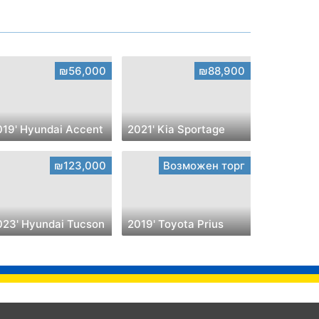
₪56,000
₪88,900
019' Hyundai Accent
2021' Kia Sportage
₪123,000
Возможен торг
023' Hyundai Tucson
2019' Toyota Prius