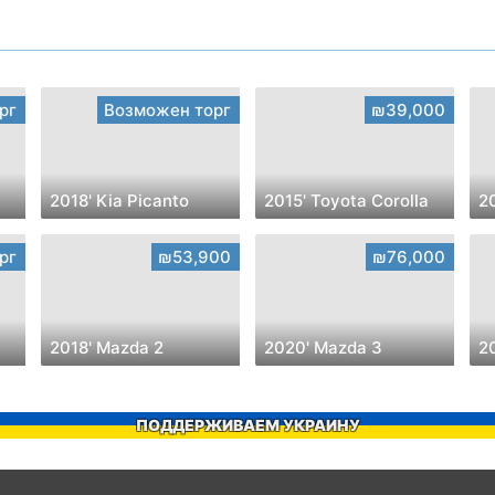
рг
Возможен торг
₪39,000
2018' Kia Picanto
2015' Toyota Corolla
2
рг
₪53,900
₪76,000
2018' Mazda 2
2020' Mazda 3
2
ПОДДЕРЖИВАЕМ УКРАИНУ