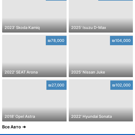
2023' Skoda Kamiq
2025' Isuzu D-Max
₪78,000
₪104,000
2022' SEAT Arona
2025' Nissan Juke
₪27,000
₪102,000
2018' Opel Astra
2022' Hyundai Sonata
Все Авто