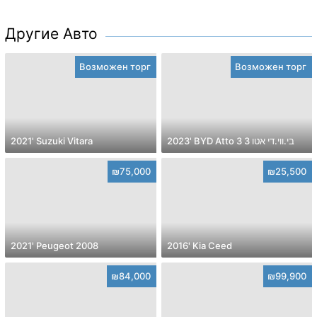
Другие Авто
Возможен торг
Возможен торг
2021' Suzuki Vitara
2023' BYD Atto 3 בי.ווי.די אטו 3
₪75,000
₪25,500
2021' Peugeot 2008
2016' Kia Ceed
₪84,000
₪99,900