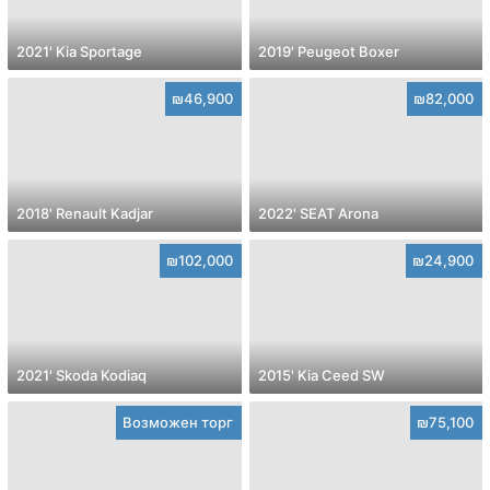
2021' Kia Sportage
2019' Peugeot Boxer
₪46,900
₪82,000
2018' Renault Kadjar
2022' SEAT Arona
₪102,000
₪24,900
2021' Skoda Kodiaq
2015' Kia Ceed SW
Возможен торг
₪75,100