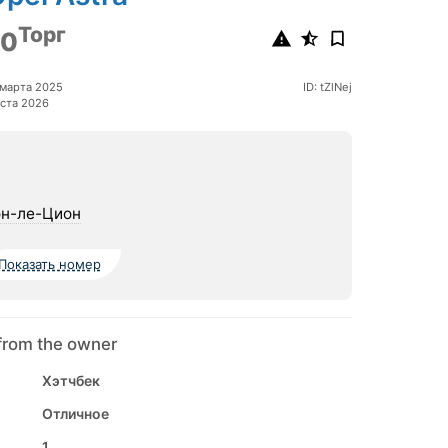
Торг
00
марта 2025
ID: tZlNej
ста 2026
н-ле-Цион
Показать номер
from the owner
Хэтчбек
Отличное
1