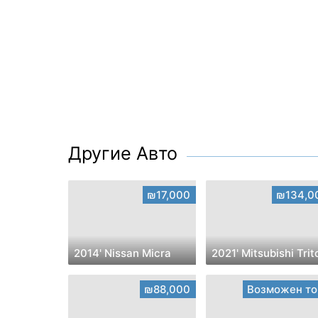
Другие Авто
₪17,000
₪134,0
2014' Nissan Micra
2021' Mitsubishi Trit
₪88,000
Возможен то