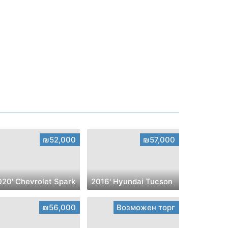
₪52,000
₪57,000
020' Chevrolet Spark
2016' Hyundai Tucson
₪56,000
Возможен торг