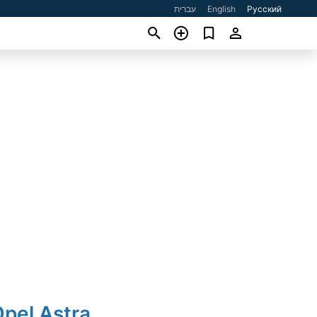
עברית
English
Русский
pel Astra