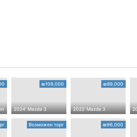
00
₪109,000
₪89,000
on
2024' Mazda 3
2022' Mazda 3
2
рг
Возможен торг
₪96,000