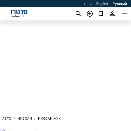
עברית
English
Русский
АВТО
НИССАН
НИССАН ЖУК