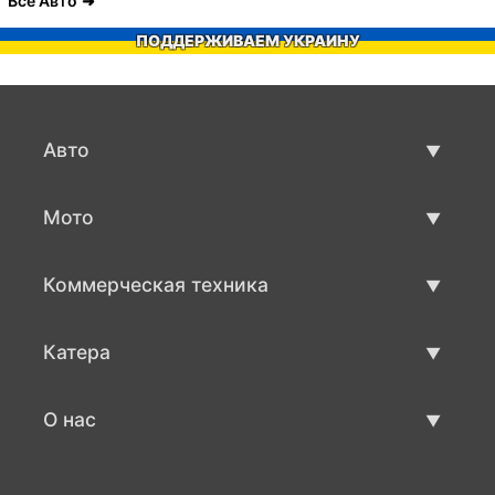
Все Авто
ПОДДЕРЖИВАЕМ УКРАИНУ
Авто
Авто бу
Мото
Продажа авто
Мото с пробегом
Коммерческая техника
Продажа мото
Коммерческая техника бу
Катера
Продажа коммерческой техники
Катера бу
О нас
Продажа катеров
О нас