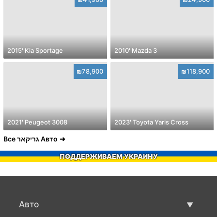
2015' Kia Sportage
2010' Mazda 3
₪78,900
₪118,900
2021' Peugeot 3008
2023' Toyota Yaris Cross
Все גריקאר Авто
ПОДДЕРЖИВАЕМ УКРАИНУ
Авто