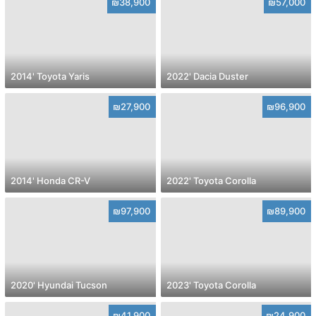
₪38,900
₪57,000
2014' Toyota Yaris
2022' Dacia Duster
₪27,900
₪96,900
2014' Honda CR-V
2022' Toyota Corolla
₪97,900
₪89,900
2020' Hyundai Tucson
2023' Toyota Corolla
₪41,900
₪24,900