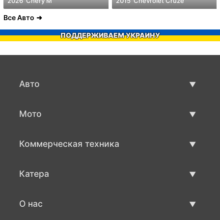
2026' Chery M
2015' Chevrolet Cruze
Все Авто
ПОДДЕРЖИВАЕМ УКРАИНУ
Авто
Авто бу
Мото
Продажа авто
Мото с пробегом
Коммерческая техника
Продажа мото
Коммерческая техника бу
Катера
Продажа коммерческой техники
Катера бу
О нас
Продажа катеров