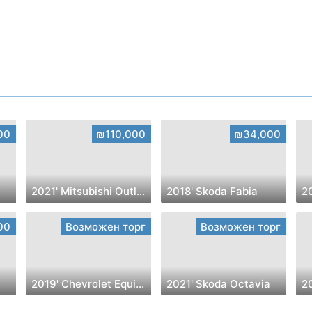
00
₪110,000
₪34,000
2021' Mitsubishi Outlander
2018' Skoda Fabia
2
00
Возможен торг
Возможен торг
2019' Chevrolet Equinox
2021' Skoda Octavia
2