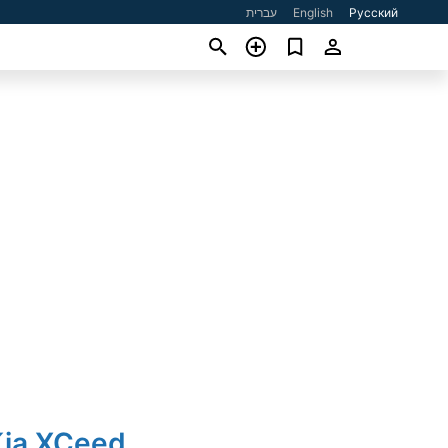
עברית
English
Русский
Kia XCeed