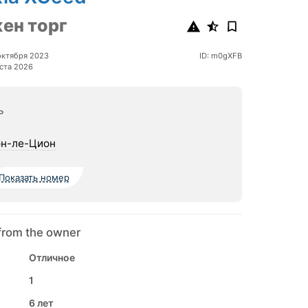
ен торг
октября 2023
ID: m0gXFB
ста 2026
ь
н-ле-Цион
Показать номер
from the owner
Отличное
1
6 лет