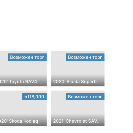
Возможен торг
Возможен торг
020' Toyota RAV4
2020' Skoda Superb
₪118,000
Возможен торг
020' Skoda Kodiaq
2021' Chevrolet SAVANA