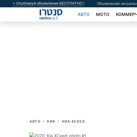
+ Опубликуй объявление БЕСПЛАТНО !
Объявлений: актуальн
АВТО
МОТО
КОММЕРЧ
АВТО
КИА
КИА XCEED