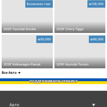
Возможен торг
₪136,000
2020' Hyundai Sonata
2026' Chery Tiggo
₪50,000
₪86,000
2018' Volkswagen Passat
2019' Hyundai Tucson
Все Авто
ПОДДЕРЖИВАЕМ УКРАИНУ
Авто