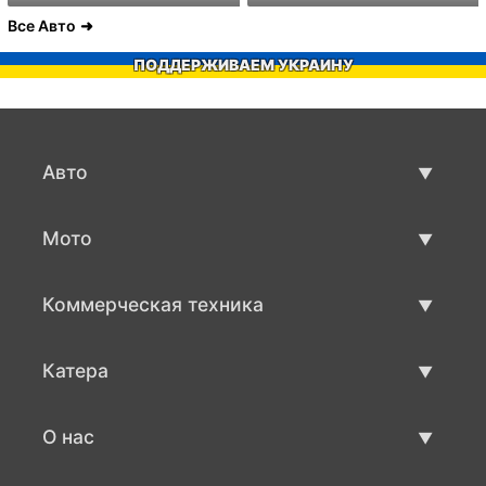
Все Авто
ПОДДЕРЖИВАЕМ УКРАИНУ
Авто
Авто бу
Мото
Продажа авто
Мото с пробегом
Коммерческая техника
Продажа мото
Коммерческая техника бу
Катера
Продажа коммерческой техники
Катера бу
О нас
Продажа катеров
О нас