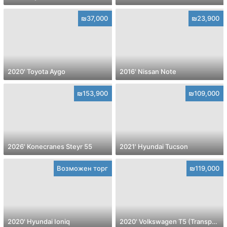
₪37,000
₪23,900
2020' Toyota Aygo
2016' Nissan Note
₪153,900
₪109,000
2026' Konecranes Steyr 55
2021' Hyundai Tucson
Возможен торг
₪119,000
2020' Hyundai Ioniq
2020' Volkswagen T5 (Transporter) pass