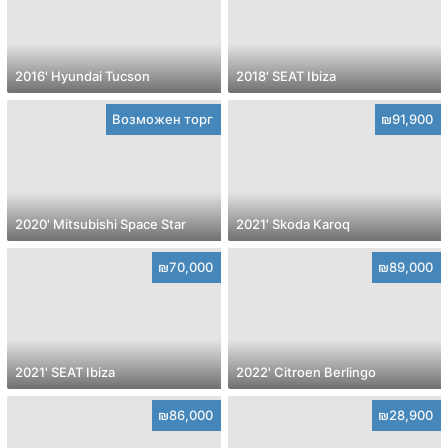
2016' Hyundai Tucson
2018' SEAT Ibiza
Возможен торг
₪91,900
2020' Mitsubishi Space Star
2021' Skoda Karoq
₪70,000
₪89,000
2021' SEAT Ibiza
2022' Citroen Berlingo
₪86,000
₪28,900