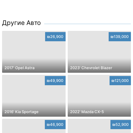
Другие Авто
₪26,900
₪139,000
2017' Opel Astra
2023' Chevrolet Blazer
₪49,900
₪121,000
2016' Kia Sportage
2022' Mazda CX-5
₪46,900
₪52,900