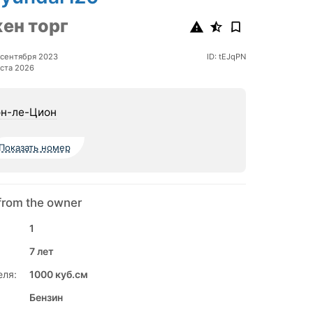
ен торг
 сентября 2023
ID: tEJqPN
ста 2026
н-ле-Цион
Показать номер
from the owner
1
7 лет
еля:
1000 куб.см
Бензин