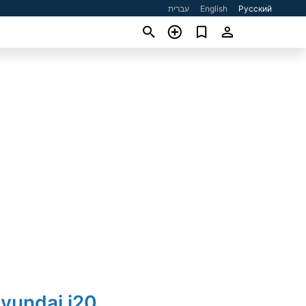
עברית
English
Русский
yundai i20