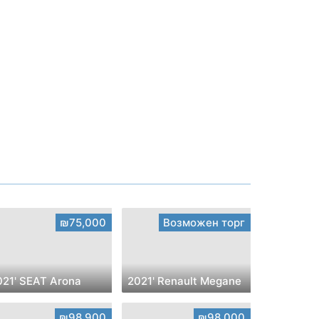
₪75,000
Возможен торг
021' SEAT Arona
2021' Renault Megane
₪98,900
₪98,000