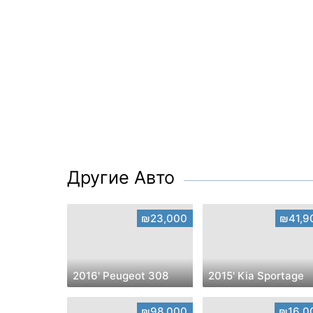
Другие Авто
₪23,000
₪41,9
2016' Peugeot 308
2015' Kia Sportage
₪98,000
₪16,0