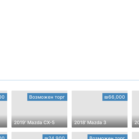
00
Возможен торг
₪66,000
2019' Mazda CX-5
2018' Mazda 3
2
00
₪24,900
Возможен торг