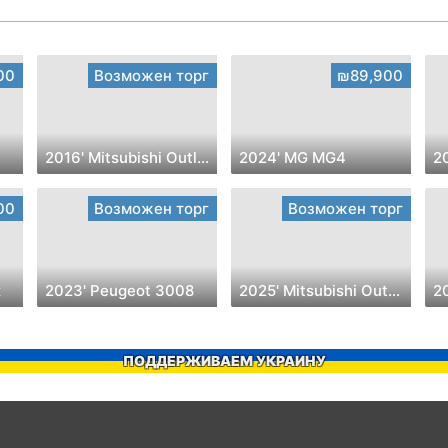
00
Возможен торг
₪89,900
2016' Mitsubishi Outlander
2024' MG MG4
2
00
Возможен торг
Возможен торг
x
2023' Peugeot 3008
2025' Mitsubishi Outlander
2
ПОДДЕРЖИВАЕМ УКРАИНУ