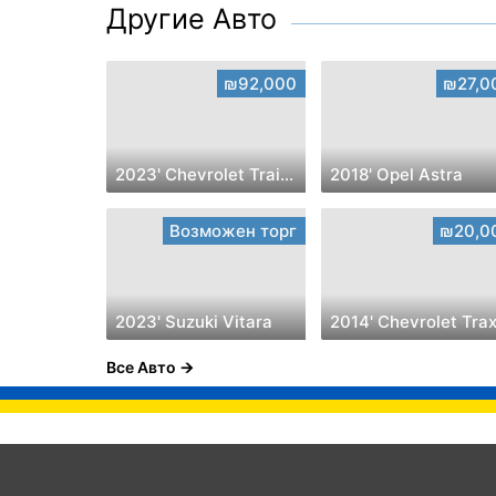
Другие Авто
₪92,000
₪27,0
2023' Chevrolet Trailblazer
2018' Opel Astra
Возможен торг
₪20,0
2023' Suzuki Vitara
2014' Chevrolet Tra
Все Авто