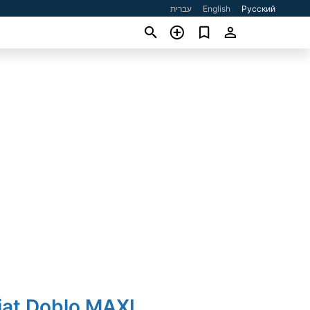
עברית
English
Русский
iat Doblo MAXI