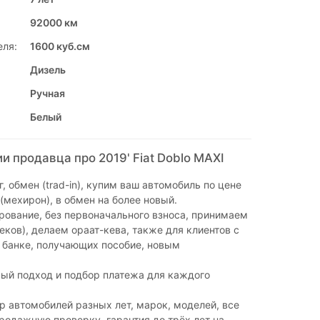
92000 км
еля:
1600 куб.см
Дизель
Ручная
Белый
 продавца про 2019' Fiat Doblo MAXI
, обмен (trad-in), купим ваш автомобиль по цене
(мехирон), в обмен на более новый.
ование, без первоначального взноса, принимаем
чеков), делаем ораат-кева, также для клиентов с
 банке, получающих пособие, новым
.
ый подход и подбор платежа для каждого
 автомобилей разных лет, марок, моделей, все
одажную проверку, гарантия до трёх лет на