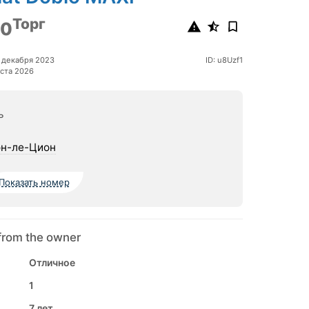
Торг
00
 декабря 2023
ID: u8Uzf1
ста 2026
ь
н-ле-Цион
Показать номер
from the owner
Отличное
1
7 лет