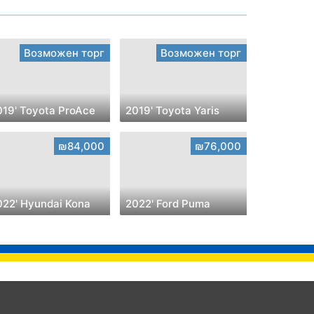
Возможен торг
Возможен торг
019' Toyota ProAce
2019' Toyota Yaris
₪84,000
₪76,000
022' Hyundai Kona
2022' Ford Puma