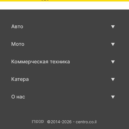
Авто
Авто бу
Мото
Продажа авто
Мото с пробегом
Коммерческая техника
Продажа мото
Коммерческая техника бу
Катера
Продажа коммерческой техники
Катера бу
О нас
Продажа катеров
О нас
©2014-2026 - centro.co.il
Контакты