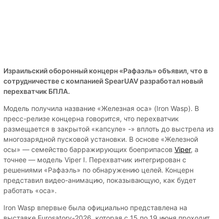
Израильский оборонный концерн «Рафаэль» объявил, что в
сотрудничестве с компанией SpearUAV разработал новый
перехватчик БПЛА.
Модель получила название «Железная оса» (Iron Wasp). В
пресс-релизе концерна говорится, что перехватчик
размещается в закрытой «капсуле» -» вплоть до выстрела из
многозарядной пусковой установки. В основе «Железной
осы» — семейство барражирующих боеприпасов
Viper
, а
точнее — модель Viper I. Перехватчик интегрирован с
решениями «Рафаэль» по обнаружению целей. Концерн
представил видео-анимацию, показывающую, как будет
работать «оса».
Iron Wasp впервые была официально представлена на
выставке Eurosatory-2026, которая с 15 по 19 июня проходит