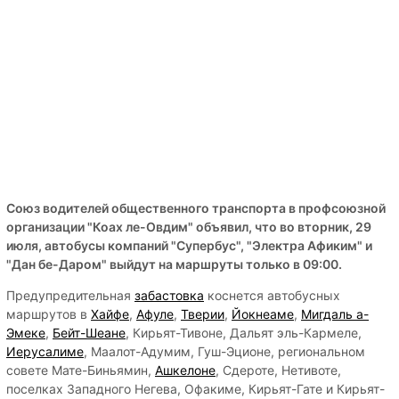
Союз водителей общественного транспорта в профсоюзной
организации "Коах ле-Овдим" объявил, что во вторник, 29
июля, автобусы компаний "Супербус", "Электра Афиким" и
"Дан бе-Даром" выйдут на маршруты только в 09:00.
Предупредительная
забастовка
коснется автобусных
маршрутов в
Хайфе
,
Афуле
,
Тверии
,
Йокнеаме
,
Мигдаль а-
Эмеке
,
Бейт-Шеане
, Кирьят-Тивоне, Дальят эль-Кармеле,
Иерусалиме
, Маалот-Адумим, Гуш-Эционе, региональном
совете Мате-Биньямин,
Ашкелоне
, Сдероте, Нетивоте,
поселках Западного Негева, Офакиме, Кирьят-Гате и Кирьят-