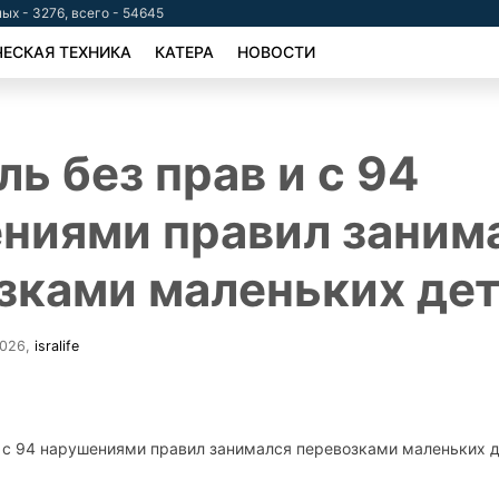
ых - 3276, всего - 54645
ЕСКАЯ ТЕХНИКА
КАТЕРА
НОВОСТИ
ь без прав и с 94
ниями правил заним
зками маленьких де
2026
,
isralife