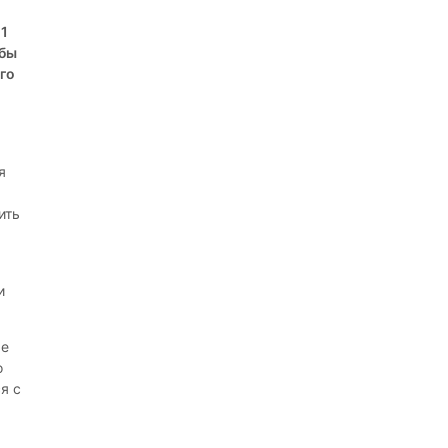
11
 бы
его
я
ить
и
ые
о
я с