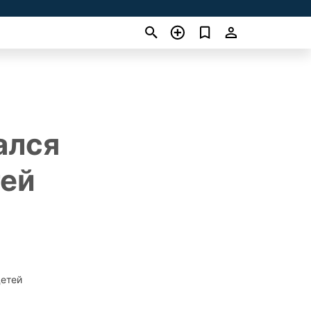
ался
тей