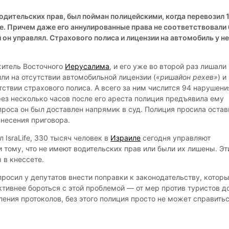
одительских прав, был пойман полицейскими, когда перевозил 
е. Причем даже его аннулированные права не соответствовали
он управлял. Страхового полиса и лицензии на автомобиль у н
житель Восточного
Иерусалима
, и его уже во второй раз лишали
ли на отсутствии автомобильной лицензии (
«ришайон рехев»
) и
ствии страхового полиса. А всего за ним числится 94 нарушени
ез несколько часов после его ареста полиция предъявила ему
проса он был доставлен напрямик в суд. Полиция просила остав
ынесения приговора.
 IsraLife, 330 тысяч человек в
Израиле
сегодня управляют
 тому, что не имеют водительских прав или были их лишены. Эт
 в кнессете.
просил у депутатов внести поправки к законодательству, котор
ктивнее бороться с этой проблемой — от мер против туристов д
ения протоколов, без этого полиция просто не может справитьс