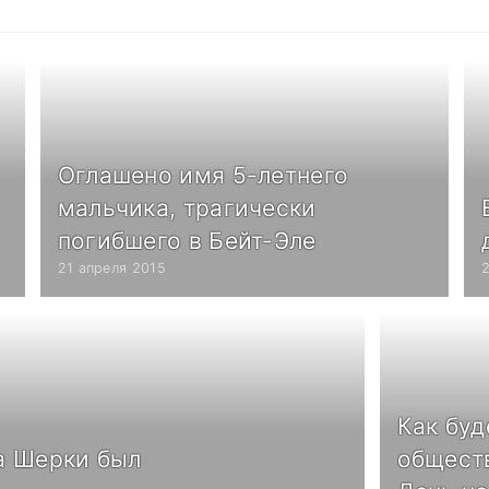
Оглашено имя 5-летнего
мальчика, трагически
погибшего в Бейт-Эле
21 апреля 2015
Как буд
а Шерки был
общест