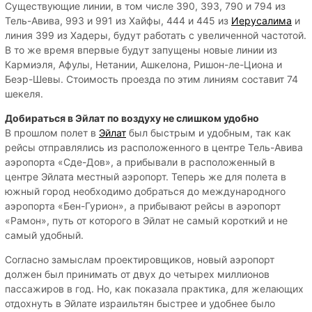
Существующие линии, в том числе 390, 393, 790 и 794 из
Тель-Авива, 993 и 991 из Хайфы, 444 и 445 из
Иерусалима
и
линия 399 из Хадеры, будут работать с увеличенной частотой.
В то же время впервые будут запущены новые линии из
Кармиэля, Афулы, Нетании, Ашкелона, Ришон-ле-Циона и
Беэр-Шевы. Стоимость проезда по этим линиям составит 74
шекеля.
Добираться в Эйлат по воздуху не слишком удобно
В прошлом полет в
Эйлат
был быстрым и удобным, так как
рейсы отправлялись из расположенного в центре Тель-Авива
аэропорта «Сде-Дов», а прибывали в расположенный в
центре Эйлата местный аэропорт. Теперь же для полета в
южный город необходимо добраться до международного
аэропорта «Бен-Гурион», а прибывают рейсы в аэропорт
«Рамон», путь от которого в Эйлат не самый короткий и не
самый удобный.
Согласно замыслам проектировщиков, новый аэропорт
должен был принимать от двух до четырех миллионов
пассажиров в год. Но, как показала практика, для желающих
отдохнуть в Эйлате израильтян быстрее и удобнее было