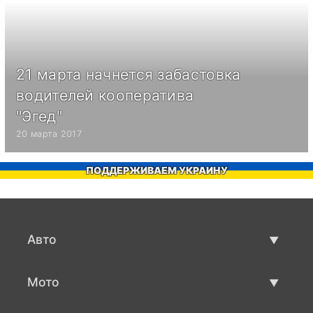
21 марта начнется забастовка
водителей кооператива
"Эгед"
20 марта 2017
ПОДДЕРЖИВАЕМ УКРАИНУ
Авто
Авто бу
Мото
Продажа авто
Мото с пробегом