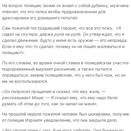
На вопрос полиции, зачем он возил с собой дубинку, мужчина
ответил, что это палка якобы предназначенная для
дрессировки его домашнего попугая.
Сам пожилой пострадавший говорит, что все это ложь.
«Я
сидел на скутере, держа руки на руле. Он утверждал, что я
сделал движение, будто у меня есть оружие — это неправда.
Если я ему что-то сделал, почему он не пошёл жаловаться в
полицию?».
По его словам, во время очной ставки в полицейском участке
подозреваемый выразил раскаяние, а также пытался
оправдаться, заявив полицейским, что у него был нож, но он
им не воспользовался.
«Он попросил прощения и сказал, что ему жаль, —
рассказывает Моше. — Я сказал ему, что ему надо было
думать об этом до того, как он напал на меня».
На прошлой неделе пожилой человек был шокирован, получив
от полиции Израиля уведомление, что она закрыла дело.
«Это сводит меня с ума. Я не могу работать. Они буквально